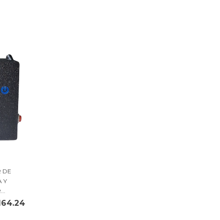
 DE
 Y
..
164.24