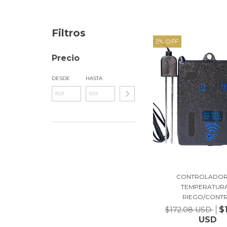
Filtros
5
%
OFF
Precio
DESDE
HASTA
CONTROLADOR
TEMPERATURA
RIEGO/CONTR.
$
$172.08 USD
USD