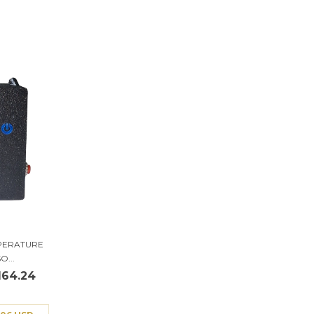
MPERATURE
...
164.24