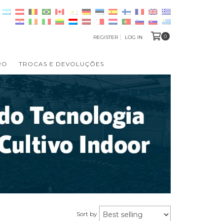
0
REGISTER
LOG IN
RO
TROCAS E DEVOLUÇÕES
Sort by