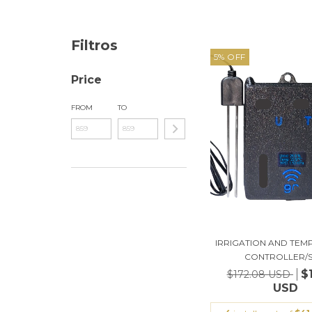
Filtros
5
%
OFF
Price
FROM
TO
IRRIGATION AND TE
CONTROLLER/SO
$
$172.08 USD
USD