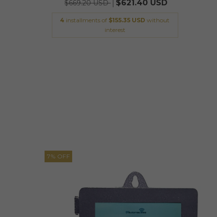
$621.40 USD
$669.20 USD
4
installments of
$155.35 USD
without
interest
7
%
OFF