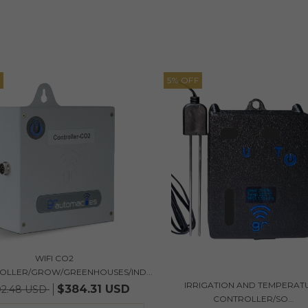
5
%
OFF
WIFI CO2
OLLER/GROW/GREENHOUSES/IND...
IRRIGATION AND TEMPERAT
$384.31 USD
02.48 USD
CONTROLLER/SO...