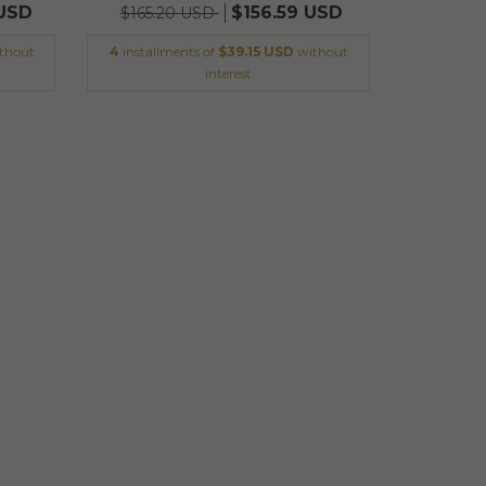
 USD
$156.59 USD
$165.20 USD
thout
4
installments of
$39.15 USD
without
interest