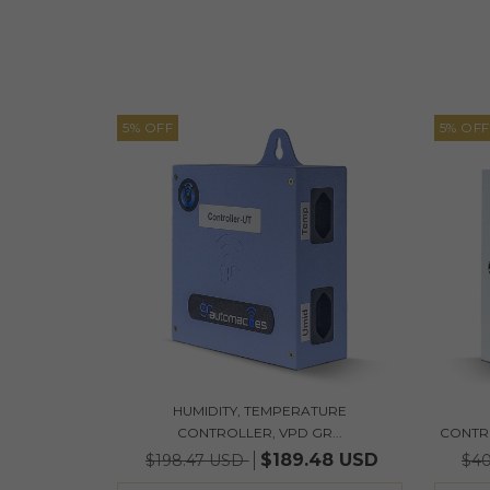
5
%
OFF
5
%
OFF
HUMIDITY, TEMPERATURE
CONTROLLER, VPD GR...
CONTR
$189.48 USD
$198.47 USD
$4