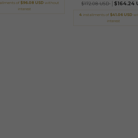
tallments of
$96.08 USD
without
$164.24
$172.08 USD
interest
4
installments of
$41.06 USD
wi
interest