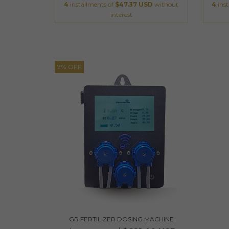
4
installments of
$47.37 USD
without
4
ins
interest
7
%
OFF
GR FERTILIZER DOSING MACHINE