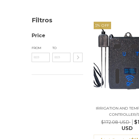
Filtros
5
%
OFF
Price
FROM
TO
IRRIGATION AND TE
CONTROLLER/SO
$
$172.08 USD
USD