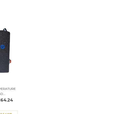
MPERATURE
...
164.24