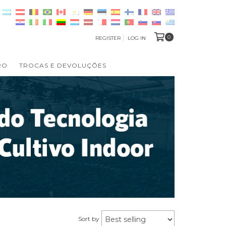
0
REGISTER
LOG IN
RO
TROCAS E DEVOLUÇÕES
Sort by