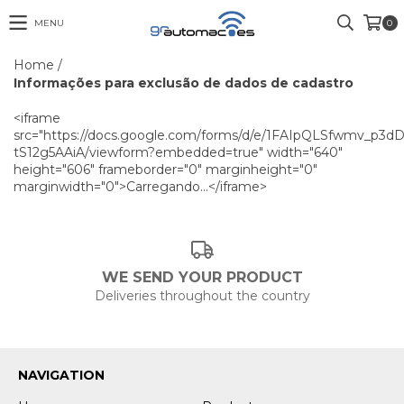
MENU
0
Home
/
Informações para exclusão de dados de cadastro
<iframe
src="https://docs.google.com/forms/d/e/1FAIpQLSfwmv_
tS12g5AAiA/viewform?embedded=true" width="640"
height="606" frameborder="0" marginheight="0"
marginwidth="0">Carregando…</iframe>
WE SEND YOUR PRODUCT
Deliveries throughout the country
NAVIGATION