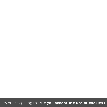
While navigating this site
you accept the use of cookies
to